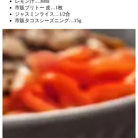
レモン汁
…
30ml
市販ブリトー 皮
…
1枚
ジャスミンライス
…
1/2合
市販タコスシーズニング
…
15g