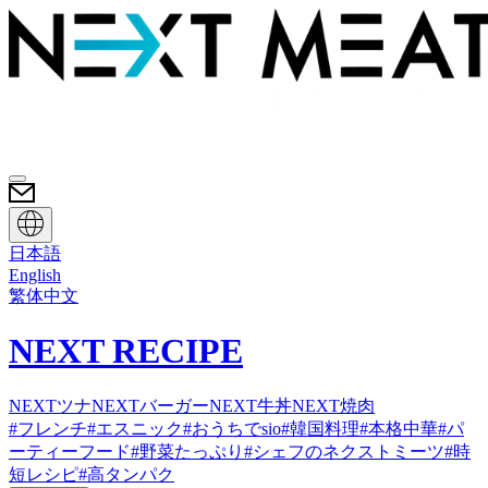
日本語
English
繁体中文
NEXT RECIPE
NEXTツナ
NEXTバーガー
NEXT牛丼
NEXT焼肉
#
フレンチ
#
エスニック
#
おうちでsio
#
韓国料理
#
本格中華
#
パ
ーティーフード
#
野菜たっぷり
#
シェフのネクストミーツ
#
時
短レシピ
#
高タンパク