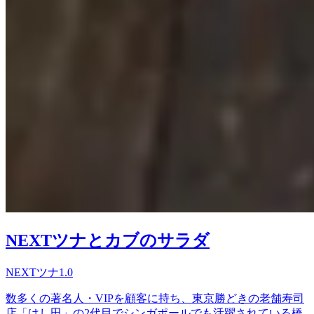
NEXTツナとカブのサラダ
NEXTツナ1.0
数多くの著名人・VIPを顧客に持ち、東京勝どきの老舗寿司
店「はし田」の2代目でシンガポールでも活躍されている橋