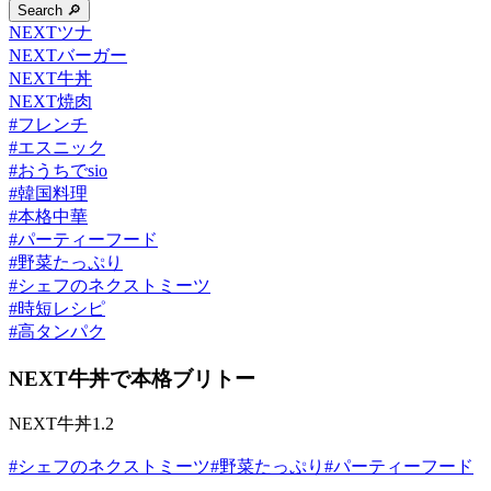
Search 🔎
NEXTツナ
NEXTバーガー
NEXT牛丼
NEXT焼肉
#
フレンチ
#
エスニック
#
おうちでsio
#
韓国料理
#
本格中華
#
パーティーフード
#
野菜たっぷり
#
シェフのネクストミーツ
#
時短レシピ
#
高タンパク
NEXT牛丼で本格ブリトー
NEXT牛丼1.2
#
シェフのネクストミーツ
#
野菜たっぷり
#
パーティーフード