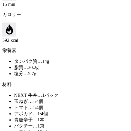
15
min
カロリー
592
kcal
栄養素
タンパク質
…
14
g
脂質
…
30.2
g
塩分
…
5.7
g
材料
NEXT 牛丼
…
1パック
玉ねぎ
…
1/4個
トマト
…
1/4個
アボカド
…
1/4個
青唐辛子
…
1本
パクチー
…
1束