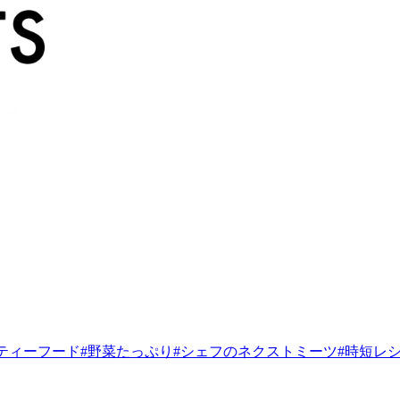
ティーフード
#
野菜たっぷり
#
シェフのネクストミーツ
#
時短レ