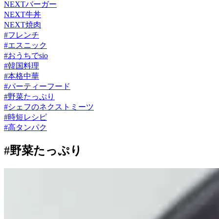
NEXTバーガー
NEXT牛丼
NEXT焼肉
#
フレンチ
#
エスニック
#
おうちでsio
#
韓国料理
#
本格中華
#
パーティーフード
#
野菜たっぷり
#
シェフのネクストミーツ
#
時短レシピ
#
高タンパク
#野菜たっぷり