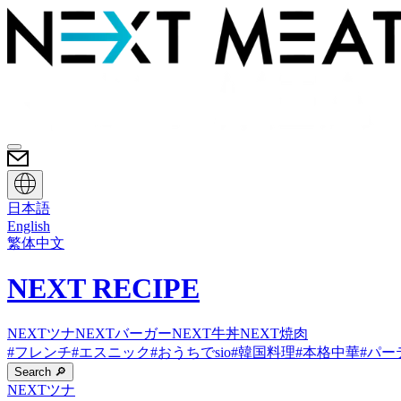
日本語
English
繁体中文
NEXT RECIPE
NEXTツナ
NEXTバーガー
NEXT牛丼
NEXT焼肉
#
フレンチ
#
エスニック
#
おうちでsio
#
韓国料理
#
本格中華
#
パー
Search 🔎
NEXTツナ