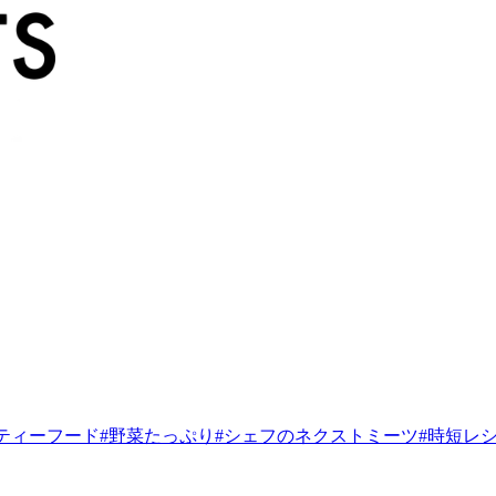
ティーフード
#
野菜たっぷり
#
シェフのネクストミーツ
#
時短レ