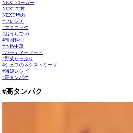
NEXTバーガー
NEXT牛丼
NEXT焼肉
#
フレンチ
#
エスニック
#
おうちでsio
#
韓国料理
#
本格中華
#
パーティーフード
#
野菜たっぷり
#
シェフのネクストミーツ
#
時短レシピ
#
高タンパク
#高タンパク