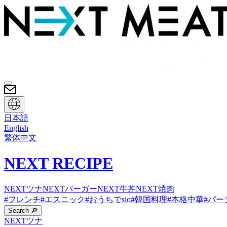
日本語
English
繁体中文
NEXT RECIPE
NEXTツナ
NEXTバーガー
NEXT牛丼
NEXT焼肉
#
フレンチ
#
エスニック
#
おうちでsio
#
韓国料理
#
本格中華
#
パー
Search 🔎
NEXTツナ