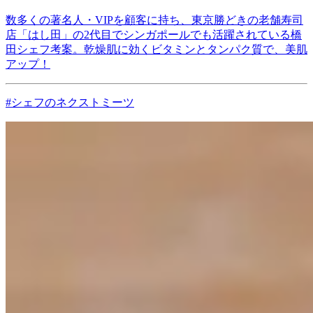
数多くの著名人・VIPを顧客に持ち、東京勝どきの老舗寿司
店「はし田」の2代目でシンガポールでも活躍されている橋
田シェフ考案。乾燥肌に効くビタミンとタンパク質で、美肌
アップ！
#シェフのネクストミーツ