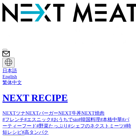
日本語
English
繁体中文
NEXT RECIPE
NEXTツナ
NEXTバーガー
NEXT牛丼
NEXT焼肉
#
フレンチ
#
エスニック
#
おうちでsio
#
韓国料理
#
本格中華
#
パ
ーティーフード
#
野菜たっぷり
#
シェフのネクストミーツ
#
時
短レシピ
#
高タンパク