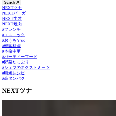
Search 🔎
NEXTツナ
NEXTバーガー
NEXT牛丼
NEXT焼肉
#
フレンチ
#
エスニック
#
おうちでsio
#
韓国料理
#
本格中華
#
パーティーフード
#
野菜たっぷり
#
シェフのネクストミーツ
#
時短レシピ
#
高タンパク
NEXTツナ