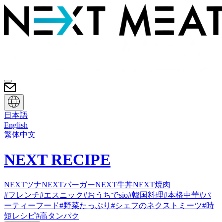
日本語
English
繁体中文
NEXT RECIPE
NEXTツナ
NEXTバーガー
NEXT牛丼
NEXT焼肉
#
フレンチ
#
エスニック
#
おうちでsio
#
韓国料理
#
本格中華
#
パ
ーティーフード
#
野菜たっぷり
#
シェフのネクストミーツ
#
時
短レシピ
#
高タンパク