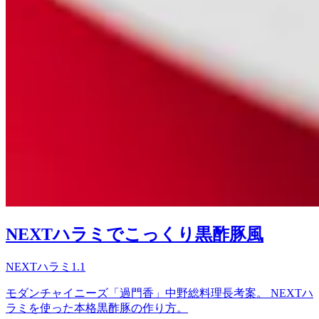
NEXTハラミでこっくり黒酢豚風
NEXTハラミ1.1
モダンチャイニーズ「過門香」中野総料理長考案。 NEXTハ
ラミを使った本格黒酢豚の作り方。