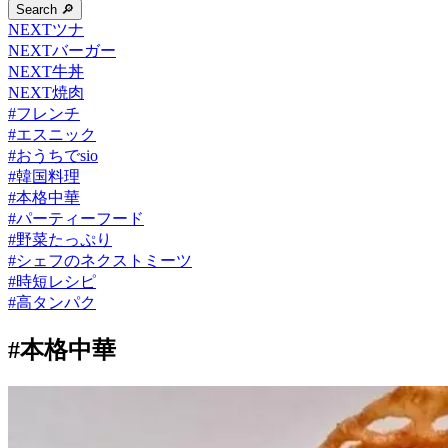
Search 🔎
NEXTツナ
NEXTバーガー
NEXT牛丼
NEXT焼肉
#
フレンチ
#
エスニック
#
おうちでsio
#
韓国料理
#
本格中華
#
パーティーフード
#
野菜たっぷり
#
シェフのネクストミーツ
#
時短レシピ
#
高タンパク
#本格中華